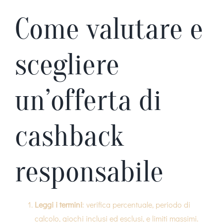
Come valutare e
scegliere
un’offerta di
cashback
responsabile
Leggi i termini
: verifica percentuale, periodo di
calcolo, giochi inclusi ed esclusi, e limiti massimi.