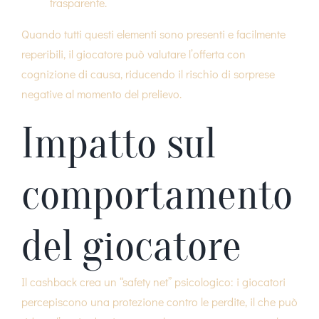
trasparente.
Quando tutti questi elementi sono presenti e facilmente
reperibili, il giocatore può valutare l’offerta con
cognizione di causa, riducendo il rischio di sorprese
negative al momento del prelievo.
Impatto sul
comportamento
del giocatore
Il cashback crea un “safety net” psicologico: i giocatori
percepiscono una protezione contro le perdite, il che può