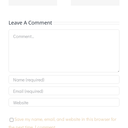
m
le
23210
Scommesse
Leave A Comment
Comment
Virtuali
Superano
i
Casinò
Tradizionali
Save my name, email, and website in this browser for
the next time I comment.