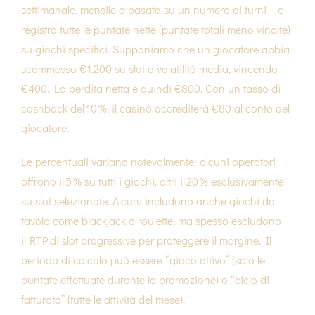
settimanale, mensile o basato su un numero di turni – e
registra tutte le puntate nette (puntate totali meno vincite)
su giochi specifici. Supponiamo che un giocatore abbia
scommesso €1.200 su slot a volatilità media, vincendo
€400. La perdita netta è quindi €800. Con un tasso di
cashback del 10 %, il casinò accrediterà €80 al conto del
giocatore.
Le percentuali variano notevolmente: alcuni operatori
offrono il 5 % su tutti i giochi, altri il 20 % esclusivamente
su slot selezionate. Alcuni includono anche giochi da
tavolo come blackjack o roulette, ma spesso escludono
il RTP di slot progressive per proteggere il margine. Il
periodo di calcolo può essere “gioco attivo” (solo le
puntate effettuate durante la promozione) o “ciclo di
fatturato” (tutte le attività del mese).