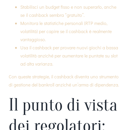
Stabilisci un budget fisso e non superarlo, anche
se il cashback sembra “gratuito”.
Monitora le statistiche personali (RTP medio,
volatilità) per capire se il cashback è realmente
vantaggioso.
Usa il cashback per provare nuovi giochi a bassa
volatilità anziché per aumentare le puntate su slot
ad alta varianza.
Con queste strategie, il cashback diventa uno strumento
di gestione del bankroll anziché un’arma di dipendenza.
Il punto di vista
dei regolatori: