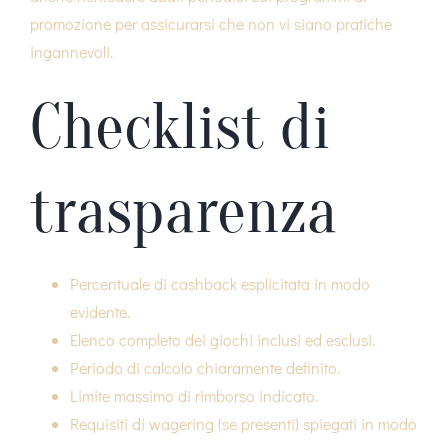
promozione per assicurarsi che non vi siano pratiche
ingannevoli.
Checklist di
trasparenza
Percentuale di cashback esplicitata in modo
evidente.
Elenco completo dei giochi inclusi ed esclusi.
Periodo di calcolo chiaramente definito.
Limite massimo di rimborso indicato.
Requisiti di wagering (se presenti) spiegati in modo