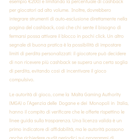
esempio €200) e limitando la percentuale di cashback
per giocatori ad alto volume. Inoltre, dovrebbero
integrare strumenti di auto‑esclusione direttamente nella
pagina del cashback, così che chi sente il bisogno di
fermarsi possa attivare il blocco in pochi click. Un altro
segnale di buona pratica è la possibilità di impostare
limiti di perdita personalizzati: il giocatore può decidere
di non ricevere più cashback se supera una certa soglia
di perdita, evitando così di incentivare il gioco
compulsivo.
Le autorità di gioco, come la Malta Gaming Authority
(MGA) o l’Agenzia delle Dogane e dei Monopoli in Italia,
hanno il compito di verificare che le offerte rispettino le
linee guida sulla trasparenza. Una licenza valida è un
primo indicatore di affidabilità, ma le autorità possono
anche richiedere audit periodici sui programmi di