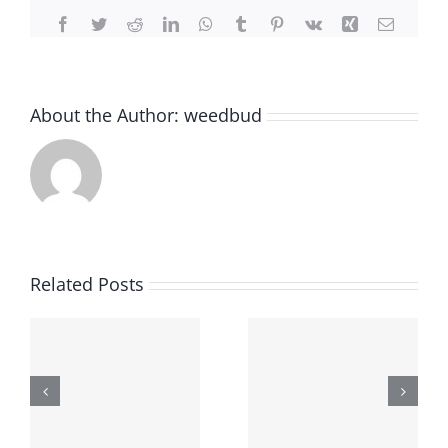
Vantaggio
Facebook
Twitter
Reddit
LinkedIn
WhatsApp
Tumblr
Pinterest
Vk
Xing
Email
Numerico
About the Author:
weedbud
del
Gioco
Related Posts
Online:
Polezn
m
Perché
statya